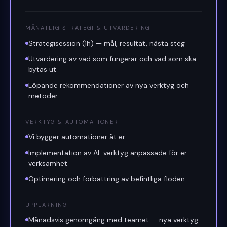
MÅNATLIG STRATEGI & UTVÄRDERING
Strategisession (1h) — mål, resultat, nästa steg
Utvärdering av vad som fungerar och vad som ska
bytas ut
Löpande rekommendationer av nya verktyg och
metoder
VERKTYG & AUTOMATIONER
Vi bygger automationer åt er
Implementation av AI-verktyg anpassade för er
verksamhet
Optimering och förbättring av befintliga flöden
UPPLÄRNING
Månadsvis genomgång med teamet — nya verktyg