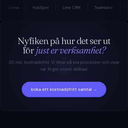
Visma
HubSpot
Lime CRM
Teamtailor
Pi
Nyfiken på hur det ser ut
för
just er verksamhet?
30 min, kostnadsfritt. Vi tittar på era processer och visar
var AI gör störst skillnad.
boka ett kostnadsfritt samtal →