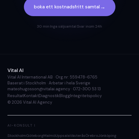
→
boka ett kostnadsfritt samtal
30 min
·
Inga säljsamtal
·
Svar inom 24h
Vital AI
Vital AI International AB · Org.nr: 559478-6765
Baserat i Stockholm · Arbetar i hela Sverige
mateohugosson@vitalai.agency
·
072-300 53 13
Resultat
Kontakt
Diagnostik
Blogg
Integritetspolicy
©
2026
Vital AI Agency
AI-KONSULT I
Stockholm
Göteborg
Malmö
Uppsala
Västerås
Örebro
Jönköping