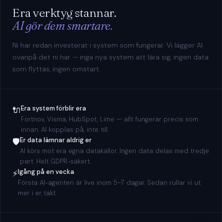
Era verktyg stannar.
AI gör dem smartare.
Ni har redan investerat i system som fungerar. Vi lägger AI
ovanpå det ni har — inga nya system att lära sig, ingen data
som flyttas, ingen omstart.
Era system förblir era
🔌
Fortnox, Visma, HubSpot, Lime — allt fungerar precis som
innan. AI kopplas på, inte till.
Er data lämnar aldrig er
🛡️
AI körs mot era egna datakällor. Ingen data delas med tredje
part. Helt GDPR-säkert.
Igång på en vecka
⚡
Första AI-agenten är live inom 5–7 dagar. Sedan rullar vi ut
mer i er takt.