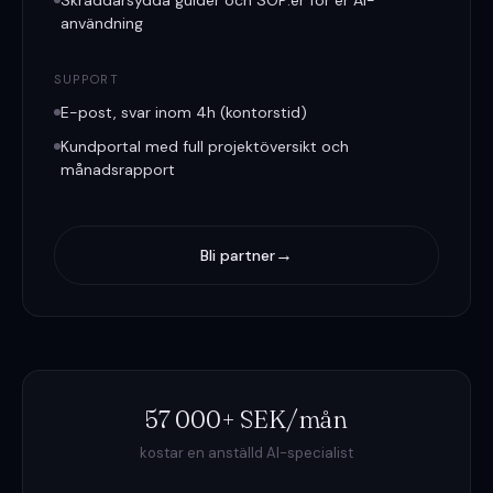
Skräddarsydda guider och SOP:er för er AI-
användning
SUPPORT
E-post, svar inom 4h (kontorstid)
Kundportal med full projektöversikt och
månadsrapport
→
Bli partner
57 000+ SEK/mån
kostar en anställd AI-specialist