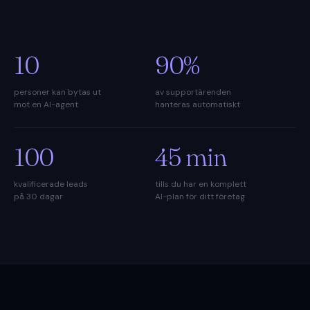
10
90
%
personer kan bytas ut
av supportärenden
mot en AI-agent
hanteras automatiskt
100
45
min
kvalificerade leads
tills du har en komplett
på 30 dagar
AI-plan för ditt företag