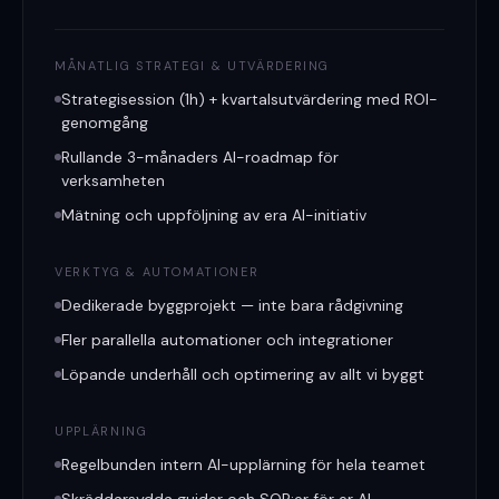
MÅNATLIG STRATEGI & UTVÄRDERING
Strategisession (1h) + kvartalsutvärdering med ROI-
genomgång
Rullande 3-månaders AI-roadmap för
verksamheten
Mätning och uppföljning av era AI-initiativ
VERKTYG & AUTOMATIONER
Dedikerade byggprojekt — inte bara rådgivning
Fler parallella automationer och integrationer
Löpande underhåll och optimering av allt vi byggt
UPPLÄRNING
Regelbunden intern AI-upplärning för hela teamet