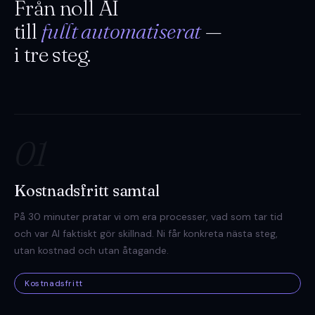
Från noll AI
till
fullt automatiserat
—
i tre steg.
01
Kostnadsfritt samtal
På 30 minuter pratar vi om era processer, vad som tar tid
och var AI faktiskt gör skillnad. Ni får konkreta nästa steg,
utan kostnad och utan åtagande.
Kostnadsfritt