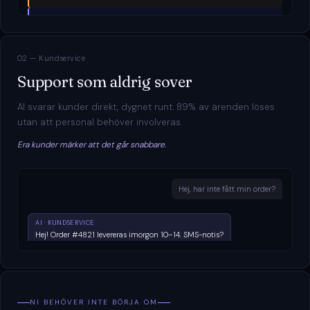
Per B.
· Sekvens #2 skickas nu...
02 — Kundservice
Support som aldrig sover
AI svarar kunder direkt, dygnet runt. 89% av ärenden löses
utan att personal behöver involveras.
Era kunder märker att det går snabbare.
Hej, har inte fått min order?
AI · KUNDSERVICE
Hej! Order #4821 levereras imorgon 10–14. SMS-notis?
Ja tack! 🙏
AI · KUNDSERVICE
Klart! Kan jag hjälpa med något mer?
NI BEHÖVER INTE BÖRJA OM