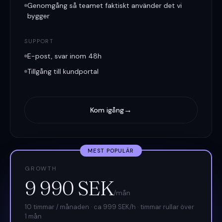
Genomgång så teamet faktiskt använder det vi
bygger
SUPPORT
E-post, svar inom 48h
Tillgång till kundportal
→
Kom igång
MEST POPULÄR
GROWTH
9 990 SEK
/mån
10 timmar / månaden · ca 999 SEK/h · timmar rullar över
1 mån