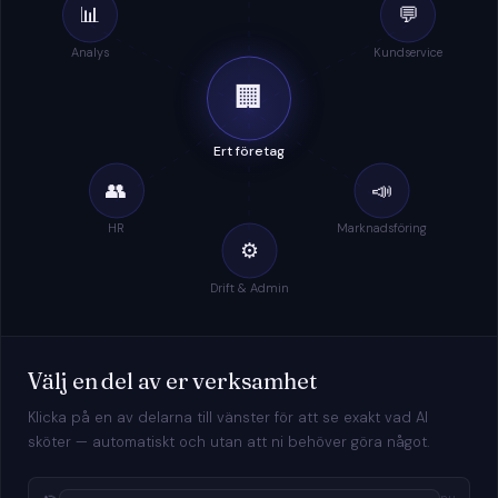
📊
💬
Analys
Kundservice
🏢
Ert företag
👥
📣
HR
Marknadsföring
⚙️
Drift & Admin
Välj en del av er verksamhet
Klicka på en av delarna till vänster för att se exakt vad AI
sköter — automatiskt och utan att ni behöver göra något.
nu