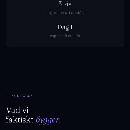
3–4×
billigare än att anställa
Dag 1
expert på er sida
KUNDCASE
Vad vi
faktiskt
bygger.