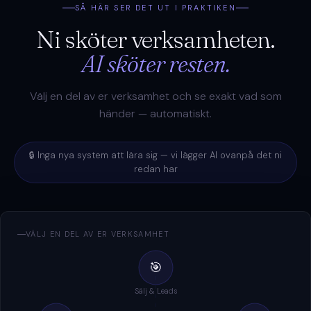
SÅ HÄR SER DET UT I PRAKTIKEN
Ni sköter verksamheten.
AI sköter resten.
Välj en del av er verksamhet och se exakt vad som
händer — automatiskt.
🔒 Inga nya system att lära sig — vi lägger AI ovanpå det ni
redan har
VÄLJ EN DEL AV ER VERKSAMHET
🎯
Sälj & Leads