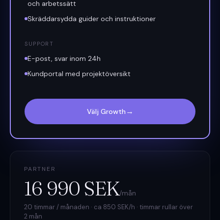
och arbetssätt
Skräddarsydda guider och instruktioner
SUPPORT
E-post, svar inom 24h
Kundportal med projektöversikt
→
Välj Growth
PARTNER
16 990 SEK
/mån
20 timmar / månaden · ca 850 SEK/h · timmar rullar över
2 mån