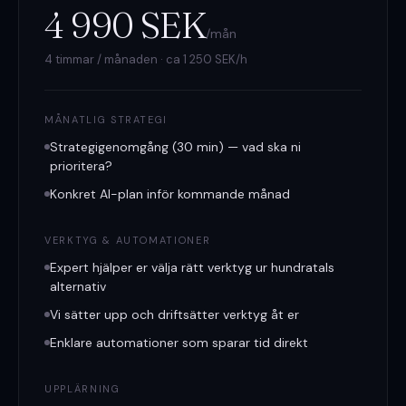
4 990 SEK
/mån
4 timmar / månaden · ca 1 250 SEK/h
MÅNATLIG STRATEGI
Strategigenomgång (30 min) — vad ska ni
prioritera?
Konkret AI-plan inför kommande månad
VERKTYG & AUTOMATIONER
Expert hjälper er välja rätt verktyg ur hundratals
alternativ
Vi sätter upp och driftsätter verktyg åt er
Enklare automationer som sparar tid direkt
UPPLÄRNING