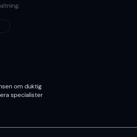
altning.
nsen om duktig
era specialister