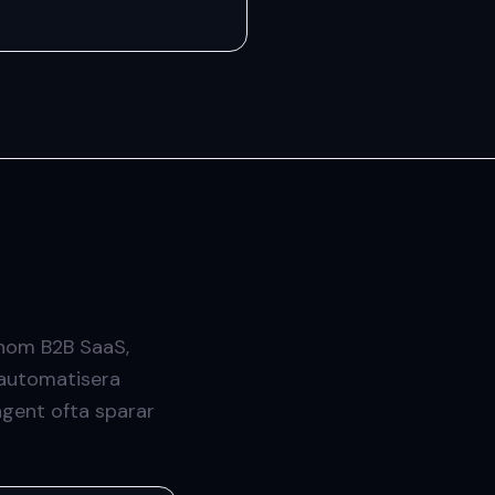
inom B2B SaaS,
t automatisera
agent ofta sparar