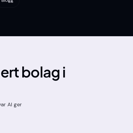
Blogg
 ert bolag
i
var AI ger