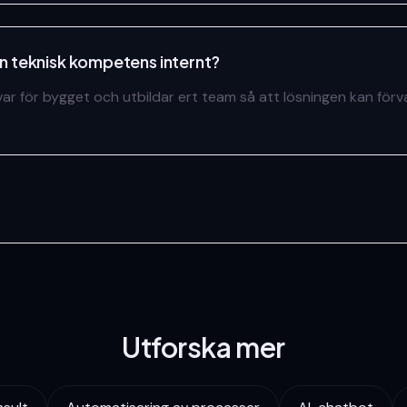
n teknisk kompetens internt?
nsvar för bygget och utbildar ert team så att lösningen kan förv
Utforska mer