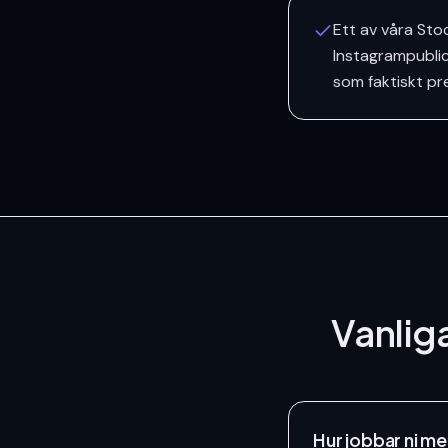
Ett av våra St
Instagrampublic
som faktiskt pr
Vanlig
Hur jobbar ni m