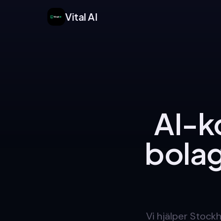
Vital AI
AI-k
bolag
Vi hjälper Stock