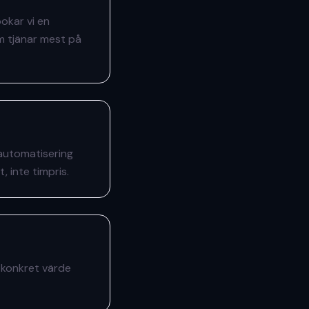
bokar vi en
m tjänar mest på
 automatisering
, inte timpris.
se konkret värde