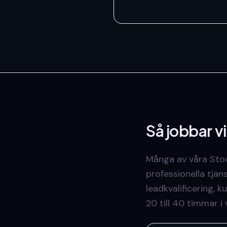
Så jobbar v
Många av våra Stoc
professionella tjän
leadkvalificering, 
20 till 40 timmar i