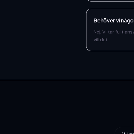
Behöver vi någo
Nej. Vi tar fullt a
vill det.