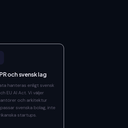
R och svensk lag
data hanteras enligt svensk
ch EU AI Act. Vi väljer
rantörer och arkitektur
passar svenska bolag, inte
ikanska startups.