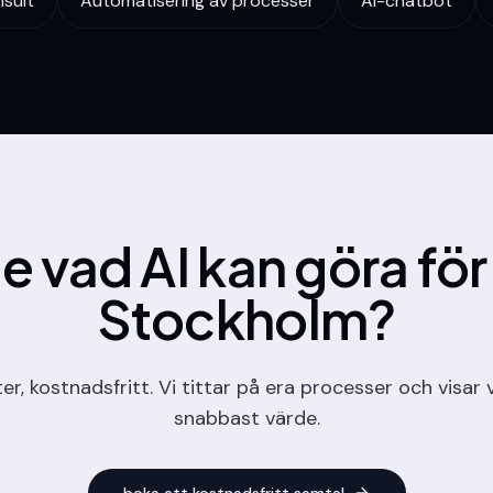
nsult
Automatisering av processer
AI-chatbot
e vad AI kan göra för
Stockholm
?
r, kostnadsfritt. Vi tittar på era processer och visar 
snabbast värde.