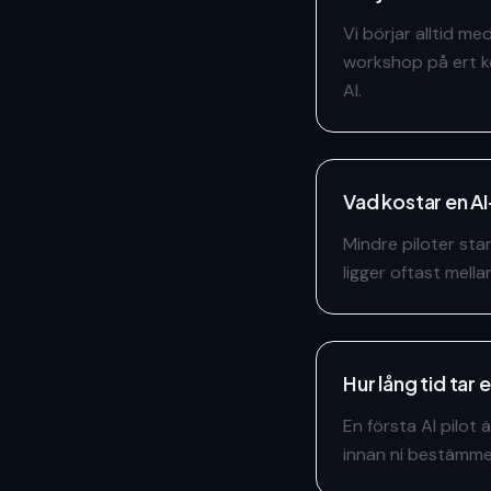
Vi börjar alltid me
workshop på ert k
AI.
Vad kostar en A
Mindre piloter sta
ligger oftast mell
Hur lång tid tar 
En första AI pilot 
innan ni bestämmer 