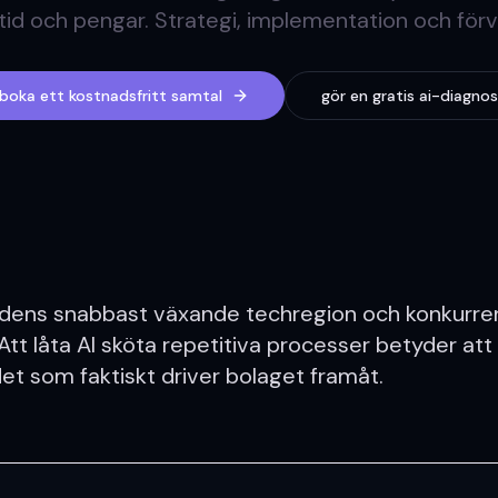
tid och pengar. Strategi, implementation och förv
boka ett kostnadsfritt samtal
gör en gratis ai-diagnos
dens snabbast växande techregion och konkurre
Att låta AI sköta repetitiva processer betyder att 
et som faktiskt driver bolaget framåt.