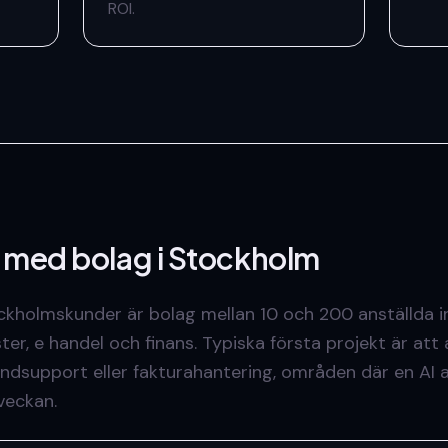
ROI.
i med bolag
i Stockholm
kholmskunder är bolag mellan 10 och 200 anställda 
ster, e handel och finans. Typiska första projekt är at
kundsupport eller fakturahantering, områden där en AI 
 veckan.