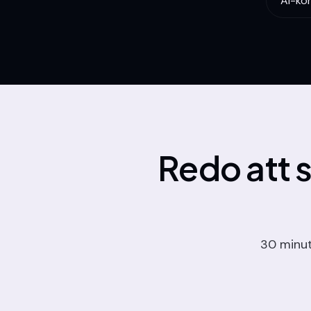
AI-ko
Redo att s
30 minute