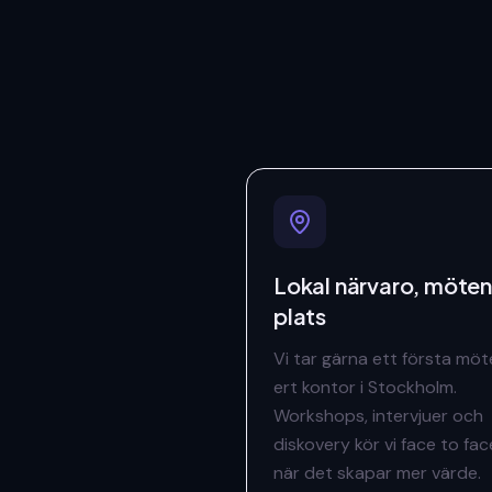
Lokal närvaro, möten
plats
Vi tar gärna ett första möt
ert kontor i Stockholm.
Workshops, intervjuer och
diskovery kör vi face to fac
när det skapar mer värde.