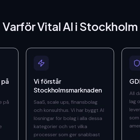
Varför Vital AI
i Stockholm
 på
Vi förstår
GDP
Stockholmsmarknaden
All 
lag o
e på
SaaS, scale ups, finansbolag
leve
och konsulthus. Vi har byggt AI
som 
lösningar för bolag i alla dessa
amer
e
kategorier och vet vilka
processer som ger snabbast