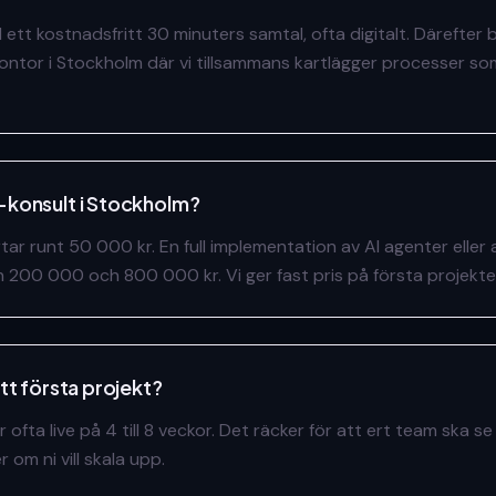
d ett kostnadsfritt 30 minuters samtal, ofta digitalt. Därefter 
ontor i Stockholm där vi tillsammans kartlägger processer so
I-konsult i Stockholm?
rtar runt 50 000 kr. En full implementation av AI agenter eller
an 200 000 och 800 000 kr. Vi ger fast pris på första projektet
ett första projekt?
är ofta live på 4 till 8 veckor. Det räcker för att ert team ska 
om ni vill skala upp.