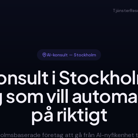
Tjänster
Res
AI-konsult — Stockholm
onsult i Stockhol
 som vill automa
på riktigt
holmsbaserade företag att gå från AI-nyfikenhet til