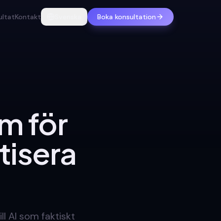
ultat
Kontakt
Svenska
Boka konsultation
m för
tisera
l AI som faktiskt