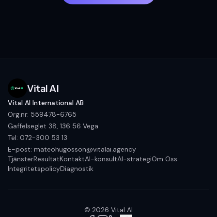
Vital AI
Vital AI International AB
Org.nr: 559478-6765
Gaffelseglet 38, 136 56 Vega
Tel:
072-300 53 13
E-post:
mateohugosson@vitalai.agency
Tjänster
Resultat
Kontakt
AI-konsult
AI-strategi
Om Oss
Integritetspolicy
Diagnostik
©
2026
Vital AI