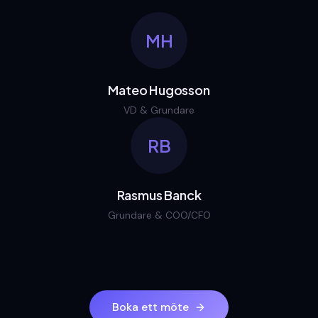
MH
Mateo Hugosson
VD & Grundare
RB
Rasmus Banck
Grundare & COO/CFO
Boka ett möte