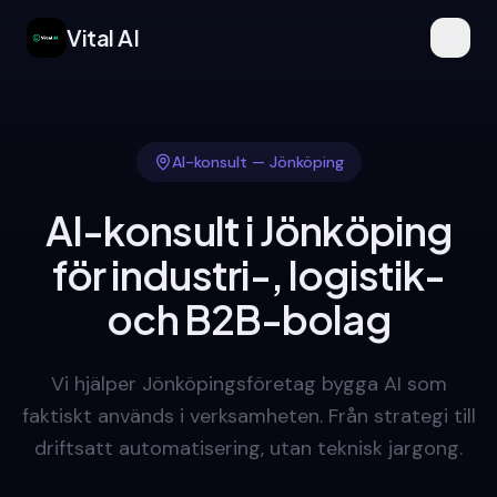
Vital AI
AI-konsult — Jönköping
AI-konsult i Jönköping
för industri-, logistik-
och B2B-bolag
Vi hjälper Jönköpingsföretag bygga AI som
faktiskt används i verksamheten. Från strategi till
driftsatt automatisering, utan teknisk jargong.