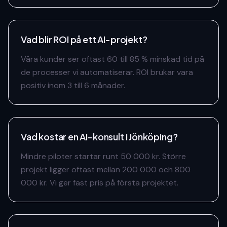
Vad blir ROI på ett AI-projekt?
Våra kunder ser oftast 60 till 85 % minskad tid på
de processer vi automatiserar. ROI brukar vara
positiv inom 3 till 6 månader.
Vad kostar en AI-konsult i Jönköping?
Mindre piloter startar runt 50 000 kr. Större
projekt ligger oftast mellan 200 000 och 800
000 kr. Vi ger fast pris på första projektet.