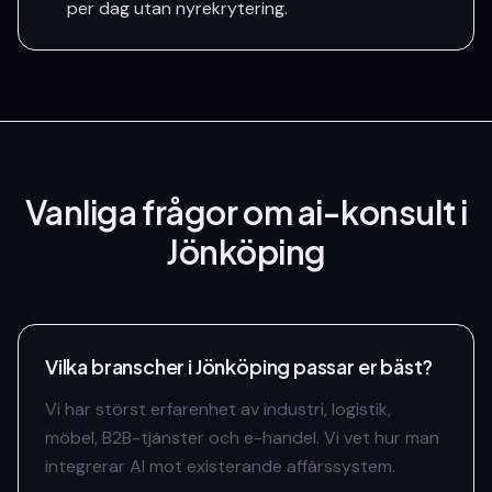
per dag utan nyrekrytering.
Vanliga frågor om
ai-konsult
i
Jönköping
Vilka branscher i Jönköping passar er bäst?
Vi har störst erfarenhet av industri, logistik,
möbel, B2B-tjänster och e-handel. Vi vet hur man
integrerar AI mot existerande affärssystem.