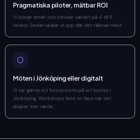
Pragmatiska piloter, mätbar ROI
Vi börjar smalt och bevisar värdet på 4 till 8
veckor. Sedan skalar vi upp där det räknas mest.
Möten i Jönköping eller digitalt
Vi tar gärna ett första möte på ert kontor i
Jönköping. Workshops face to face när det
skapar mer värde.