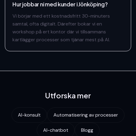
Hur jobbar ni med kunder i Jönköping?
Vi börjar med ett kostnadsfritt 30-minuters
samtal, ofta digitalt. Därefter bokar vi en
workshop på ert kontor där vi tillsammans
kartlägger processer som tjänar mest på AI.
Utforska mer
AI-konsult
Automatisering av processer
AI-chatbot
Blogg