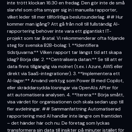
inte trött klockan 16:30 en fredag. Den gör inte de små
slarvfel som ofta smyger sig in i manuella rapporter,
vilket leder till mer tillförlitliga beslutsunderlag. ## Hur
kommer man igång? Att gå från noll till fullständig AI-
rapportering behöver inte vara ett gigantiskt IT-
projekt som tar åratal. Vi rekommenderar ofta följande
steg för svenska B2B-bolag: 1. **Identifiera
tidstjuvarna:** Vilken rapport tar längst tid att skapa
idag? Börja där. 2. **Centralisera datan:** Se till att er
data finns tillgänglig via molnet (t.ex. i Azure, AWS eller
direkt via SaaS-integrationer). 3. **Implementera ett
AI-lager:** Använd verktyg som Power BI med Copilot,
eller skräddarsydda lösningar via OpenAI:s API:er för
att automatisera analysen. 4. **Iterera:** Börja smått,
visa värdet för organisationen och skala sedan upp till
fler avdelningar. ## Sammanfattning Automatiserad
rapportering med AI handlar inte längre om framtiden
– det händer här och nu. De företag som lyckas
transformera sin data till insikter på minuter istället för