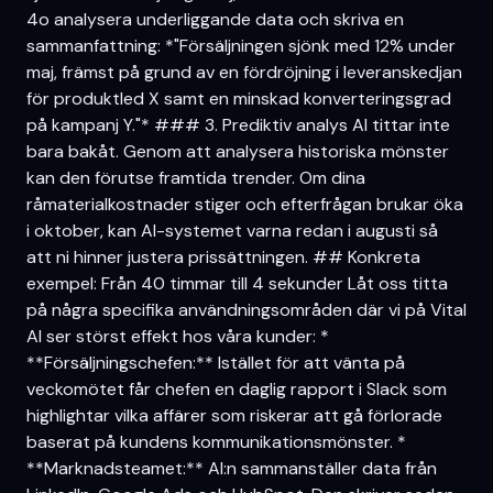
4o analysera underliggande data och skriva en
sammanfattning: *"Försäljningen sjönk med 12% under
maj, främst på grund av en fördröjning i leveranskedjan
för produktled X samt en minskad konverteringsgrad
på kampanj Y."* ### 3. Prediktiv analys AI tittar inte
bara bakåt. Genom att analysera historiska mönster
kan den förutse framtida trender. Om dina
råmaterialkostnader stiger och efterfrågan brukar öka
i oktober, kan AI-systemet varna redan i augusti så
att ni hinner justera prissättningen. ## Konkreta
exempel: Från 40 timmar till 4 sekunder Låt oss titta
på några specifika användningsområden där vi på Vital
AI ser störst effekt hos våra kunder: *
**Försäljningschefen:** Istället för att vänta på
veckomötet får chefen en daglig rapport i Slack som
highlightar vilka affärer som riskerar att gå förlorade
baserat på kundens kommunikationsmönster. *
**Marknadsteamet:** AI:n sammanställer data från