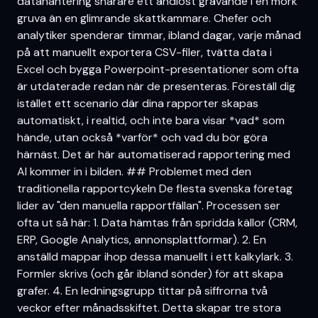
datahantering snarare ett ändlöst grävande i en mörk
gruva än en glimrande skattkammare. Chefer och
analytiker spenderar timmar, ibland dagar, varje månad
på att manuellt exportera CSV-filer, tvätta data i
Excel och bygga Powerpoint-presentationer som ofta
är utdaterade redan när de presenteras. Föreställ dig
istället ett scenario där dina rapporter skapas
automatiskt, i realtid, och inte bara visar *vad* som
hände, utan också *varför* och vad du bör göra
härnäst. Det är här automatiserad rapportering med
AI kommer in i bilden. ## Problemet med den
traditionella rapportcykeln De flesta svenska företag
lider av "den manuella rapportfällan". Processen ser
ofta ut så här: 1. Data hämtas från spridda källor (CRM,
ERP, Google Analytics, annonsplattformar). 2. En
anställd mappar ihop dessa manuellt i ett kalkylark. 3.
Formler skrivs (och går ibland sönder) för att skapa
grafer. 4. En ledningsgrupp tittar på siffrorna två
veckor efter månadsskiftet. Detta skapar tre stora