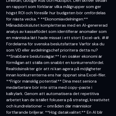
LinkedIn, Google Ads och HubSpot. Den skriver sedan
en rapport som förklarar vilka målgrupper som ger
högst ROI och föreslår hur budgeten bör omfördelas
för nästa vecka. * **Ekonomiavdelningen:**
Månadsbokslutet kompletteras med en AI-genererad
analys av kassaflödet som identifierar anomalier som
en människa lätt hade missat i ett stort Excel-ark. ##
Fördelarna för svenska beslutsfattare Varför ska du
som VD eller avdelningschef prioritera detta nu?
**Snabbare beslutsvägar:** I en osäker ekonomi är
förmågan att ställa om snabbt en konkurrensfördel.
Realtidsinsikter gör att ni kan agera på möjligheter
innan konkurrenterna ens har öppnat sina Excel-filer.
**Frigör mänsklig potential:** Dina mest seniora
medarbetare bör inte sitta med copy-paste i
kalkylark. Genom att automatisera det repetitiva
arbetet kan de istället fokusera på strategi, kreativitet
och kundrelationer – områden där människor
fortfarande briljerar. **Hög datakvalitet:** En AI blir