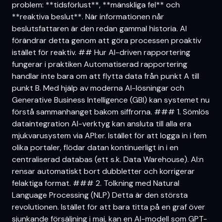
problem: **tidsförlust**, **mänskliga fel** och
**reaktiva beslut**. När informationen når
beslutsfattaren är den redan gammal historia. AI
förändrar detta genom att göra processen proaktiv
istället för reaktiv. ## Hur AI-driven rapportering
fungerar i praktiken Automatiserad rapportering
handlar inte bara om att flytta data från punkt A till
punkt B. Med hjälp av moderna AI-lösningar och
Generative Business Intelligence (GBI) kan systemet nu
förstå sammanhanget bakom siffrorna. ### 1. Sömlös
dataintegration AI-verktyg kan ansluta till alla era
mjukvarusystem via API:er. Istället för att logga in i fem
olika portaler, flödar datan kontinuerligt in i en
centraliserad databas (ett s.k. Data Warehouse). AI:n
rensar automatiskt bort dubbletter och korrigerar
felaktiga format. ### 2. Tolkning med Natural
Language Processing (NLP) Detta är den största
revolutionen. Istället för att bara titta på en graf över
sjunkande försäljning i maj, kan en AI-modell som GPT-