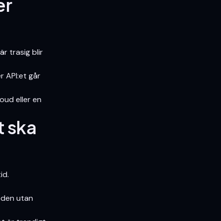
er
 trasig blir
r API:et går
ud eller en
t ska
id.
löden utan