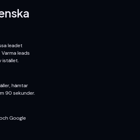
venska
assa leadet
n. Varma leads
istället.
gäller, hämtar
nom 90 sekunder.
 och Google