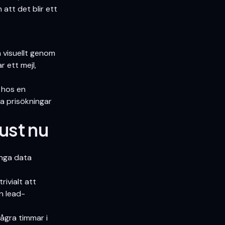
att det blir ett
 visuellt genom
r ett mejl,
r hos en
ga prisökningar
ust nu
Inga data
rivialt att
n lead-
ågra timmar i