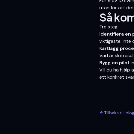
För 9 av 10 sven
utan för att det
Så kom
Tre steg:
Identifiera en
viktigaste. Int
Kartlägg proc
Vad är slutresu
Bygg en pilot
in
Vill du ha hjälp
ett konkret svar
Tillbaka till bl