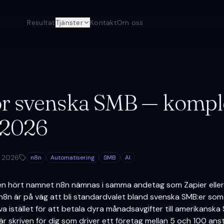
Resultat
Tjänster
Kontakt
Om oss
ör svenska SMB — kompl
 2026
j 2026
n8n
Automatisering
SMB
AI
gen hört namnet n8n nämnas i samma andetag som Zapier elle
 n8n är på väg att bli standardvalet bland svenska SMB:er som v
a istället för att betala dyra månadsavgifter till amerikanska 
är skriven för dig som driver ett företag mellan 5 och 100 ans