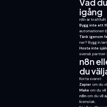
Vad du
igång
n8n är kraftfullt
Bygg inte ett 
automationen b
Tänk igenom fe
ner? Bygg in lar
Hosta inte sjä
svensk partner
n8n ell
du välj
Korta svaret:
Zapier
om du vil
Make
om du vill
n8n
om du vill 
licenstak.