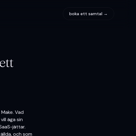
boka ett samtal →
ett
r Make. Vad
ill äga sin
SaaS-jättar.
tällda, och som