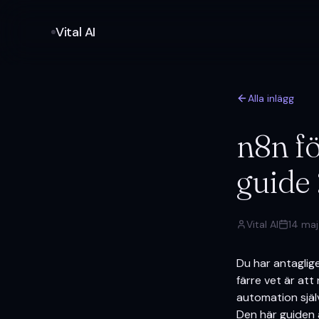
Vital AI
Alla inlägg
n8n f
guide
Vital AI
14 ma
Du har antagli
färre vet är att
automation själv
Den här guiden 