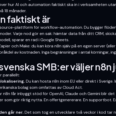
ver hur AI och automation faktiskt ska in i verksamheten utan 
på 18 månader.
 faktiskt är
source-plattform för workflow-automation. Du bygger flöden
noder. Varje nod gör en sak: hämtar data från ditt CRM, skicka
odell, sparar en rad i Google Sheets.
apier och Make: du kan köra n8n själv på en egen server (elle
bråkdel av kostnaden. Inga begränsningar i antal körningar, in
svenska SMB:er väljer n8n j
 parallellt:
okalisering.
Du kan hosta n8n inom EU eller direkt i Sverige. 
rikanska bolag som omfattas av Cloud Act.
r n8n får inbyggt stöd för OpenAI, Claude och Gemini blir det t
r som gör riktig nytta. En offertgenererare. En supportbot. E
en går ner.
Det som tog en utvecklare två veckor i kod tar n