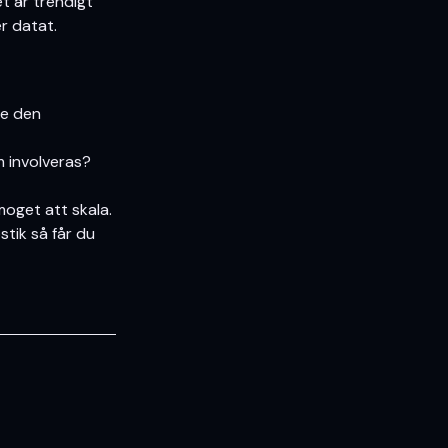
et är trendigt
er datat.
te den
m involveras?
moget att skala.
stik
så får du