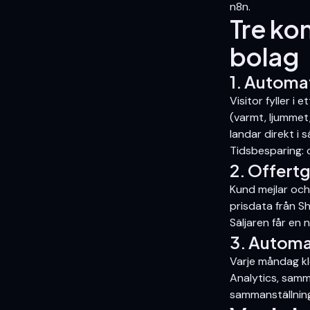
n8n.
Tre ko
bolag
1. Automat
Visitor fyller i
(varmt, ljummet,
landar direkt i s
Tidsbesparing: c
2. Offertg
Kund mejlar och 
prisdata från S
Säljaren får en 
3. Automa
Varje måndag k
Analytics, samma
sammanställning