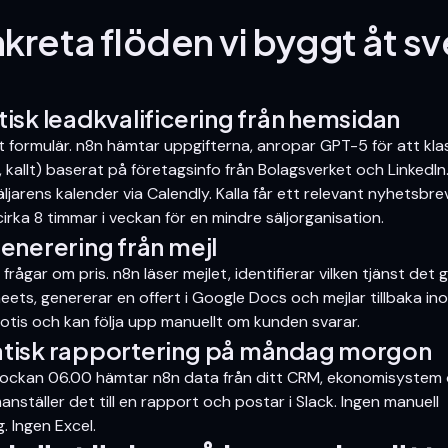
nkreta flöden vi byggt åt s
isk leadkvalificering från hemsidan
 ett formulär. n8n hämtar uppgifterna, anropar GPT-5 för att kl
 kallt) baserat på företagsinfo från Bolagsverket och LinkedI
äljarens kalender via Calendly. Kalla får ett relevant nyhetsbrev 
irka 8 timmar i veckan för en mindre säljorganisation.
enerering från mejl
frågar om pris. n8n läser mejlet, identifierar vilken tjänst det 
heets, genererar en offert i Google Docs och mejlar tillbaka i
notis och kan följa upp manuellt om kunden svarar.
tisk rapportering på måndag morgon
lockan 06.00 hämtar n8n data från ditt CRM, ekonomisystem
nställer det till en rapport och postar i Slack. Ingen manuell
. Ingen Excel.