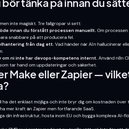
 bör tänka på innan du sätt
 men inte magiskt. Tre fallgropar vi sett:
flöde innan du förstått processen manuellt.
Om processen är
ara snabbare på att producera fel.
lhantering från dag ett.
Vad händer när AI:n hallucinerar elle
m.
lv om ni inte har devops-kompetens internt.
Använd n8n Clo
 som tar hand om uppdateringar och säkerhet.
er Make eller Zapier — vilke
a?
l ha det enklast möjliga och inte bryr dig om kostnaden över t
 ha mer kraft än Zapier men fortfarande SaaS.
äga din infrastruktur, hosta inom EU och bygga komplexa AI-f