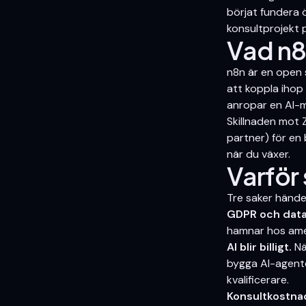
börjat fundera ö
konsultprojekt 
Vad n8n
n8n är en open 
att koppla ihop 
anropar en AI-m
Skillnaden mot Z
partner) för en 
när du växer.
Varför 
Tre saker händer
GDPR och datal
hamnar hos ame
AI blir billigt.
Nä
bygga AI-agente
kvalificerare.
Konsultkostnad