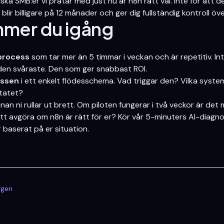
ska SMB:er vi pratar med just nu är n8n rätt val. Inte för att d
 blir billigare på 12 månader och ger dig fullständig kontroll öv
mer du igång
 process
som tar mer än 5 timmar i veckan och är repetitiv. In
e den svåraste. Den som ger snabbast ROI.
essen
i ett enkelt flödesschema. Vad triggar den? Vilka syste
ltatet?
nan ni rullar ut brett. Om piloten fungerar i två veckor är det 
 att avgöra om n8n är rätt för er?
Kör vår 5-minuters AI-diagno
 baserat på er situation.
oggen